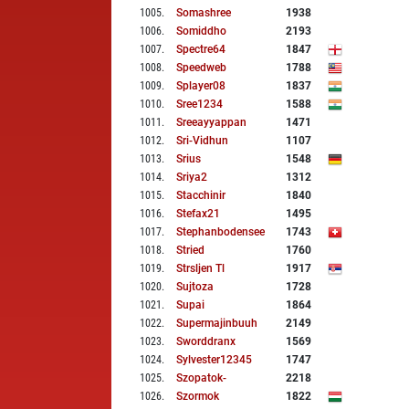
1005
.
Somashree
1938
1006
.
Somiddho
2193
1007
.
Spectre64
1847
1008
.
Speedweb
1788
1009
.
Splayer08
1837
1010
.
Sree1234
1588
1011
.
Sreeayyappan
1471
1012
.
Sri-Vidhun
1107
1013
.
Srius
1548
1014
.
Sriya2
1312
1015
.
Stacchinir
1840
1016
.
Stefax21
1495
1017
.
Stephanbodensee
1743
1018
.
Stried
1760
1019
.
Strsljen Tl
1917
1020
.
Sujtoza
1728
1021
.
Supai
1864
1022
.
Supermajinbuuh
2149
1023
.
Sworddranx
1569
1024
.
Sylvester12345
1747
1025
.
Szopatok-
2218
1026
.
Szormok
1822