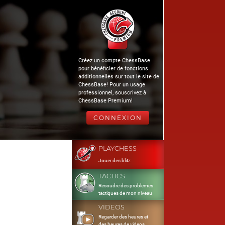
Créez un compte ChessBase
pour bénéficier de fonctions
additionnelles sur tout le site de
ChessBase! Pour un usage
professionnel, souscrivez à
ChessBase Premium!
CONNEXION
PLAYCHESS
Jouer des blitz
TACTICS
Resoudre des problemes
tactiques de mon niveau
VIDEOS
Regarder des heures et
des heures de videos