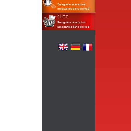
Enregistrer et anayliser
mes parties dans le cloud
SHOP
Enregistrer et anayliser
mes parties dans le cloud