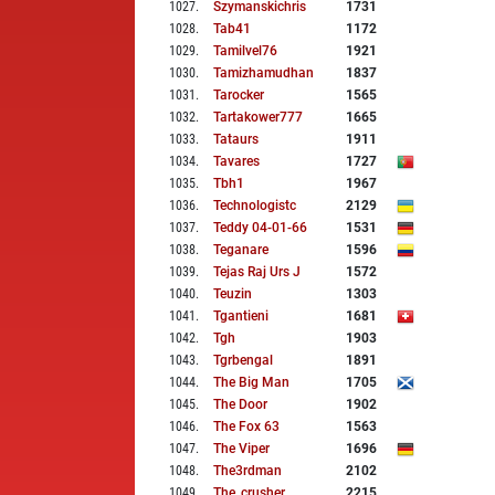
1027
.
Szymanskichris
1731
1028
.
Tab41
1172
1029
.
Tamilvel76
1921
1030
.
Tamizhamudhan
1837
1031
.
Tarocker
1565
1032
.
Tartakower777
1665
1033
.
Tataurs
1911
1034
.
Tavares
1727
1035
.
Tbh1
1967
1036
.
Technologistc
2129
1037
.
Teddy 04-01-66
1531
1038
.
Teganare
1596
1039
.
Tejas Raj Urs J
1572
1040
.
Teuzin
1303
1041
.
Tgantieni
1681
1042
.
Tgh
1903
1043
.
Tgrbengal
1891
1044
.
The Big Man
1705
1045
.
The Door
1902
1046
.
The Fox 63
1563
1047
.
The Viper
1696
1048
.
The3rdman
2102
1049
.
The_crusher
2215