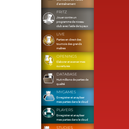
d'entraînement
FRITZ
Jouer contre un
programme de niveau
club avec l'aide de tuyaux
LIVE
Parties en direct des
tournois des grands
maîtres
OPENINGS
Elaborer et exercer mes
ouvertures
DATABASE
Huit millions de parties de
qualité
MYGAMES
Enregistrer et anayliser
mes parties dans le cloud
PLAYERS
Enregistrer et anayliser
mes parties dans le cloud
STUDIES