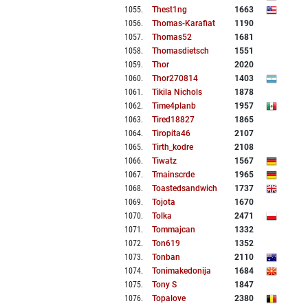
1055
.
Thest1ng
1663
1056
.
Thomas-Karafiat
1190
1057
.
Thomas52
1681
1058
.
Thomasdietsch
1551
1059
.
Thor
2020
1060
.
Thor270814
1403
1061
.
Tikila Nichols
1878
1062
.
Time4planb
1957
1063
.
Tired18827
1865
1064
.
Tiropita46
2107
1065
.
Tirth_kodre
2108
1066
.
Tiwatz
1567
1067
.
Tmainscrde
1965
1068
.
Toastedsandwich
1737
1069
.
Tojota
1670
1070
.
Tolka
2471
1071
.
Tommajcan
1332
1072
.
Ton619
1352
1073
.
Tonban
2110
1074
.
Tonimakedonija
1684
1075
.
Tony S
1847
1076
.
Topalove
2380