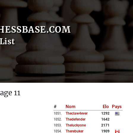
HESSBASE.COM
List
age 11
#
Nom
Elo
Pays
1051
.
Theclaw4ever
1292
1052
.
Thedefender
1642
1053
.
Theluckyone
2171
1054
.
Therebuker
1909