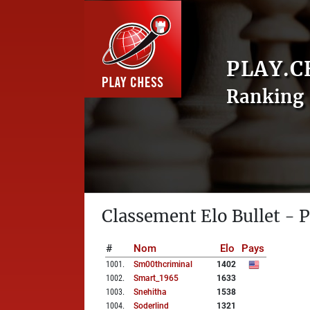
PLAY.C
Ranking 
Classement Elo Bullet - P
#
Nom
Elo
Pays
1001
.
Sm00thcriminal
1402
1002
.
Smart_1965
1633
1003
.
Snehitha
1538
1004
.
Soderlind
1321