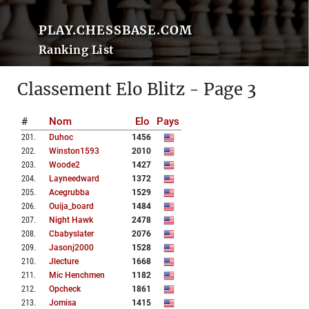
PLAY.CHESSBASE.COM
Ranking List
Classement Elo Blitz - Page 3
#
Nom
Elo
Pays
201
.
Duhoc
1456
202
.
Winston1593
2010
203
.
Woode2
1427
204
.
Layneedward
1372
205
.
Acegrubba
1529
206
.
Ouija_board
1484
207
.
Night Hawk
2478
208
.
Cbabyslater
2076
209
.
Jasonj2000
1528
210
.
Jlecture
1668
211
.
Mic Henchmen
1182
212
.
Opcheck
1861
213
.
Jomisa
1415