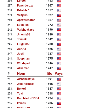
236
.
King01
1413
237
.
Pawnderoza
1367
238
.
Reliable 1
1357
239
.
Veltjens
1527
240
.
Apexpredator
1867
241
.
Eagle-56
1272
242
.
Vaibhavkasu
1190
243
.
Jmorris93
1880
244
.
Tcieszki
1342
245
.
Luigi8858
1730
246
.
Aarut3
1525
247
.
Jackj
1737
248
.
Soupman
1275
249
.
Whaleyad
1346
250
.
Alikaman
1247
#
Nom
Elo
Pays
251
.
Alchemistnyc
1691
252
.
Jspahcchess
1566
253
.
Borkof
1947
254
.
Yuvin
1518
255
.
Dumbledorf1994
1774
256
.
Imikei2
1206