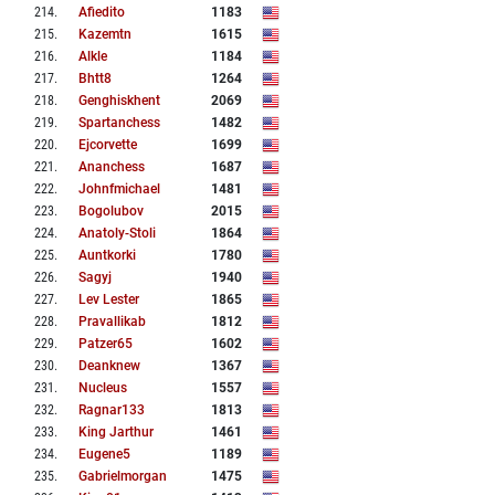
214
.
Afiedito
1183
215
.
Kazemtn
1615
216
.
Alkle
1184
217
.
Bhtt8
1264
218
.
Genghiskhent
2069
219
.
Spartanchess
1482
220
.
Ejcorvette
1699
221
.
Ananchess
1687
222
.
Johnfmichael
1481
223
.
Bogolubov
2015
224
.
Anatoly-Stoli
1864
225
.
Auntkorki
1780
226
.
Sagyj
1940
227
.
Lev Lester
1865
228
.
Pravallikab
1812
229
.
Patzer65
1602
230
.
Deanknew
1367
231
.
Nucleus
1557
232
.
Ragnar133
1813
233
.
King Jarthur
1461
234
.
Eugene5
1189
235
.
Gabrielmorgan
1475