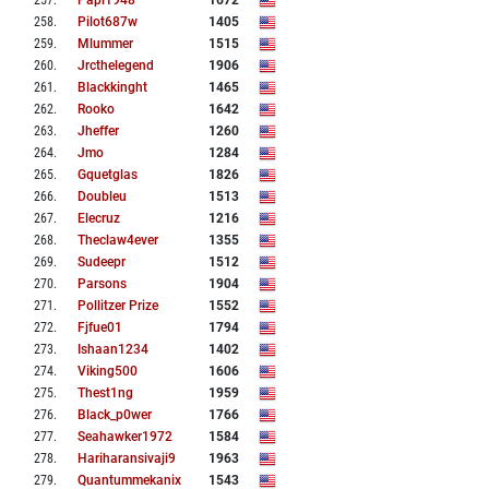
257
.
Papi1948
1672
258
.
Pilot687w
1405
259
.
Mlummer
1515
260
.
Jrcthelegend
1906
261
.
Blackkinght
1465
262
.
Rooko
1642
263
.
Jheffer
1260
264
.
Jmo
1284
265
.
Gquetglas
1826
266
.
Doubleu
1513
267
.
Elecruz
1216
268
.
Theclaw4ever
1355
269
.
Sudeepr
1512
270
.
Parsons
1904
271
.
Pollitzer Prize
1552
272
.
Fjfue01
1794
273
.
Ishaan1234
1402
274
.
Viking500
1606
275
.
Thest1ng
1959
276
.
Black_p0wer
1766
277
.
Seahawker1972
1584
278
.
Hariharansivaji9
1963
279
.
Quantummekanix
1543