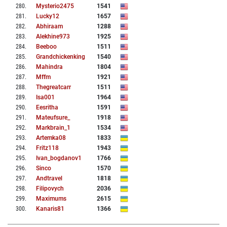
280
.
Mysterio2475
1541
281
.
Lucky12
1657
282
.
Abhiraam
1288
283
.
Alekhine973
1925
284
.
Beeboo
1511
285
.
Grandchickenking
1540
286
.
Mahindra
1804
287
.
Mffm
1921
288
.
Thegreatcarr
1511
289
.
Isa001
1964
290
.
Eesritha
1591
291
.
Mateufsure_
1918
292
.
Markbrain_1
1534
293
.
Artemka08
1833
294
.
Fritz118
1943
295
.
Ivan_bogdanov1
1766
296
.
Sinco
1570
297
.
Andtravel
1818
298
.
Filipovych
2036
299
.
Maximums
2615
300
.
Kanaris81
1366