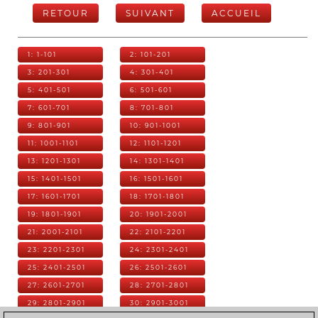
RETOUR
SUIVANT
ACCUEIL
1: 1-101
2: 101-201
3: 201-301
4: 301-401
5: 401-501
6: 501-601
7: 601-701
8: 701-801
9: 801-901
10: 901-1001
11: 1001-1101
12: 1101-1201
13: 1201-1301
14: 1301-1401
15: 1401-1501
16: 1501-1601
17: 1601-1701
18: 1701-1801
19: 1801-1901
20: 1901-2001
21: 2001-2101
22: 2101-2201
23: 2201-2301
24: 2301-2401
25: 2401-2501
26: 2501-2601
27: 2601-2701
28: 2701-2801
29: 2801-2901
30: 2901-3001