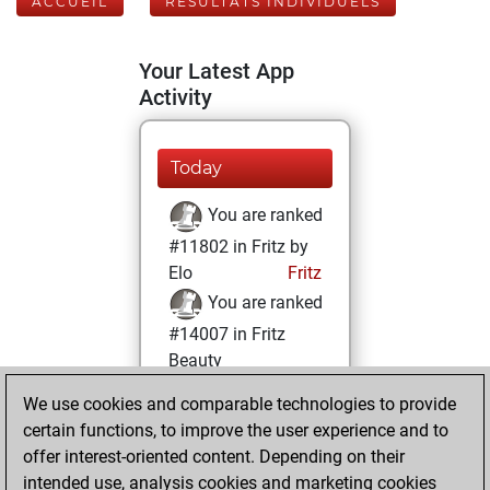
ACCUEIL
RÉSULTATS INDIVIDUELS
Your Latest App
Activity
Today
You are ranked
#11802 in Fritz by
Elo
Fritz
You are ranked
#14007 in Fritz
Beauty
We use cookies and comparable technologies to provide
vendredi, octobre
certain functions, to improve the user experience and to
15, 2021
offer interest-oriented content. Depending on their
You achieved a
intended use, analysis cookies and marketing cookies