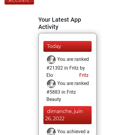
ACCUEIL
Your Latest App
Activity
Today
You are ranked
#21302 in Fritz by
Elo
Fritz
You are ranked
#5883 in Fritz
Beauty
dimanche, juin
26, 2022
You achieved a