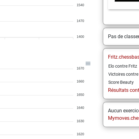
1540
1470
Pas de class
1400
Fritz.chessba
Elo contre Fritz
1670
Victoires contre 
1660
Score Beauty
Résultats contr
1650
1640
Aucun exercice
Mymoves.che
1630
1620