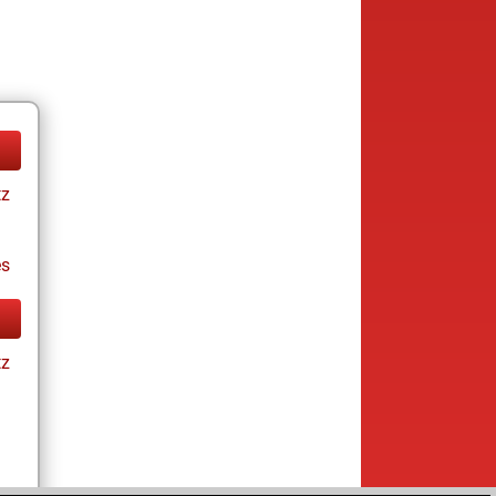
tz
es
tz