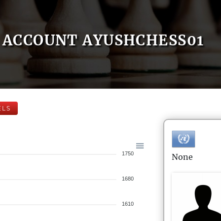
ACCOUNT AYUSHCHESS01
ELS
1750
None
1680
1610