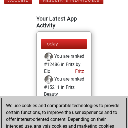
ACCUEIL
RÉSULTATS INDIVIDUELS
Your Latest App
Activity
Today
You are ranked
#12486 in Fritz by
Elo
Fritz
You are ranked
#15211 in Fritz
Beauty
We use cookies and comparable technologies to provide
vendredi, janvier
certain functions, to improve the user experience and to
7, 2022
offer interest-oriented content. Depending on their
You achieved a
intended use, analysis cookies and marketing cookies