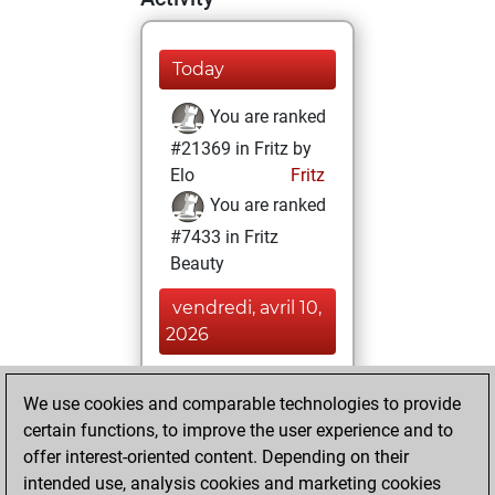
Today
You are ranked
#21369 in Fritz by
Elo
Fritz
You are ranked
#7433 in Fritz
Beauty
vendredi, avril 10,
2026
You achieved a
We use cookies and comparable technologies to provide
BeautyScore of 35
certain functions, to improve the user experience and to
Fritz
You
offer interest-oriented content. Depending on their
achieved a new Elo
intended use, analysis cookies and marketing cookies