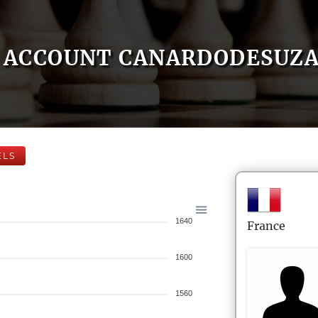
ACCOUNT CANARDODESUZ
ELS
1640
France
1600
1560