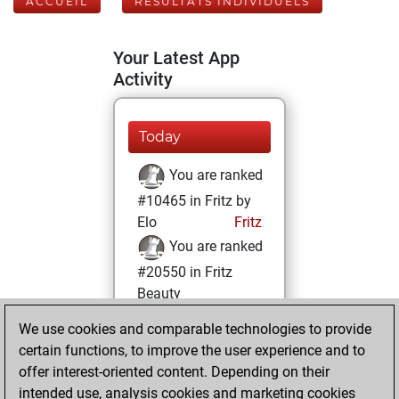
ACCUEIL
RÉSULTATS INDIVIDUELS
Your Latest App
Activity
Today
You are ranked
#10465 in Fritz by
Elo
Fritz
You are ranked
#20550 in Fritz
Beauty
We use cookies and comparable technologies to provide
dimanche, janvier
certain functions, to improve the user experience and to
3, 2021
offer interest-oriented content. Depending on their
You achieved a
intended use, analysis cookies and marketing cookies