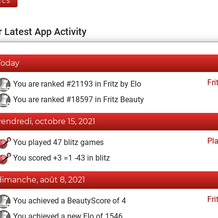
ELS
 Latest App Activity
Today
Fri
You are ranked #21193 in Fritz by Elo
You are ranked #18597 in Fritz Beauty
vendredi, octobre 15, 2021
Pl
You played 47 blitz games
You scored +3 =1 -43 in blitz
dimanche, août 8, 2021
Fri
You achieved a BeautyScore of 4
You achieved a new Elo of 1546