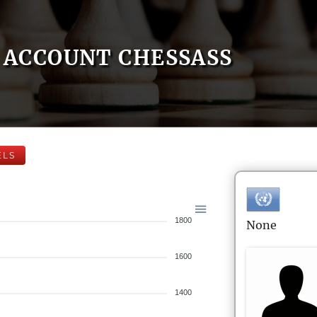
ACCOUNT CHESSASS
ELS
1800
None
1600
1400