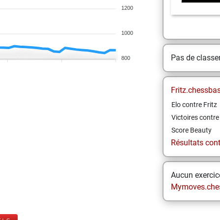
1200
1000
Pas de class
800
Fritz.chessba
Elo contre Fritz
Victoires contre 
Score Beauty
Résultats contr
Aucun exercice
Mymoves.che