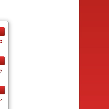
tz
ay
tz