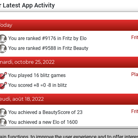
 Latest App Activity
Today
Fri
You are ranked #9176 in Fritz by Elo
You are ranked #9588 in Fritz Beauty
mardi, octobre 25, 2022
Pl
You played 16 blitz games
You scored +8 =0 -8 in blitz
jeudi, août 18, 2022
Fri
You achieved a BeautyScore of 23
You achieved a new Elo of 1600
vendredi, janvier 22, 2021
n functions, to improve the user experience and to offer interes