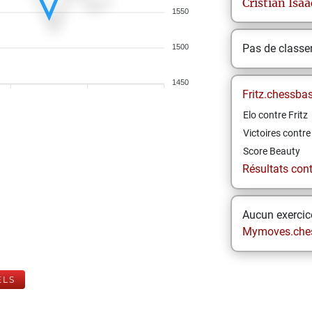
Cristian
Isaa
1550
Pas de class
1500
1450
Fritz.chessba
Elo contre Fritz
Victoires contre 
Score Beauty
Résultats contr
Aucun exercice
Mymoves.che
ELS