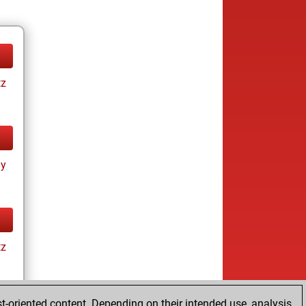
tz
ay
tz
t-oriented content. Depending on their intended use, analysis