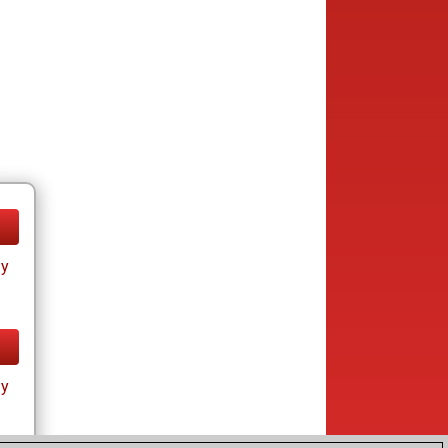
ay
ay