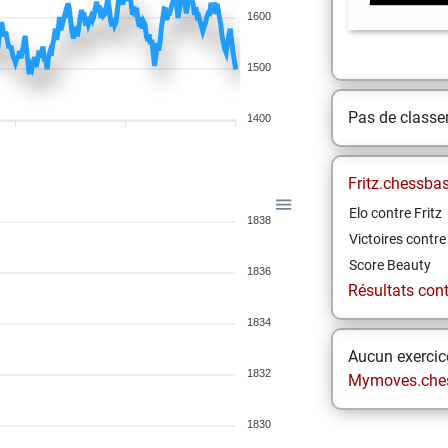
1600
1500
Pas de class
1400
Fritz.chessba
Elo contre Fritz
1838
Victoires contre 
Score Beauty
1836
Résultats contr
1834
Aucun exercice
1832
Mymoves.che
1830