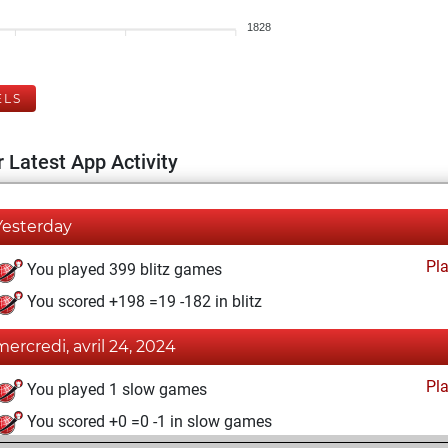
1828
ELS
 Latest App Activity
Yesterday
Pl
You played 399 blitz games
You scored +198 =19 -182 in blitz
mercredi, avril 24, 2024
Pl
You played 1 slow games
You scored +0 =0 -1 in slow games