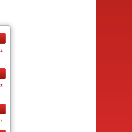
tz
tz
tz