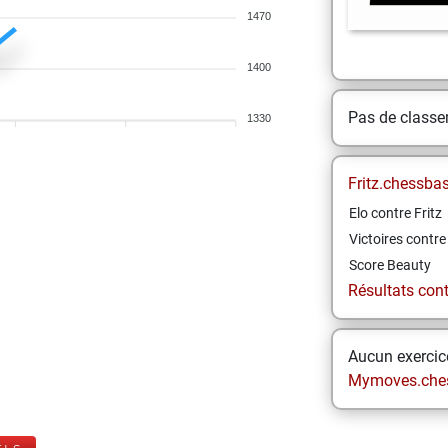
1470
1400
Pas de class
1330
Fritz.chessba
Elo contre Fritz
Victoires contre 
Score Beauty
Résultats contr
Aucun exercice
Mymoves.che