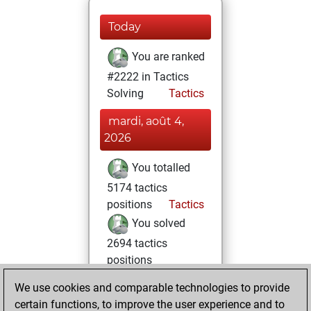
Today
You are ranked
#2222 in Tactics
Solving
Tactics
mardi, août 4,
2026
You totalled
5174 tactics
positions
Tactics
You solved
2694 tactics
positions
You achieved
We use cookies and comparable technologies to provide
an Elo of 2225 in
certain functions, to improve the user experience and to