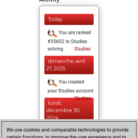
Today
You are ranked
#35602 in Studies
solving
Studies
dimanche, avril
27, 2025
You created
your Studies account
Studies
lundi,
décembre 30,
2024
We use cookies and comparable technologies to provide
You played 3
certain functions, to improve the user experience and to