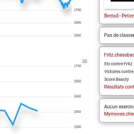
1700
Bernd-Peter
1600
Pas de class
1500
Fritz.chessba
Elo contre Fritz
1700
Victoires contre 
Score Beauty
1650
Résultats contr
1600
Aucun exercice
1550
Mymoves.che
1500