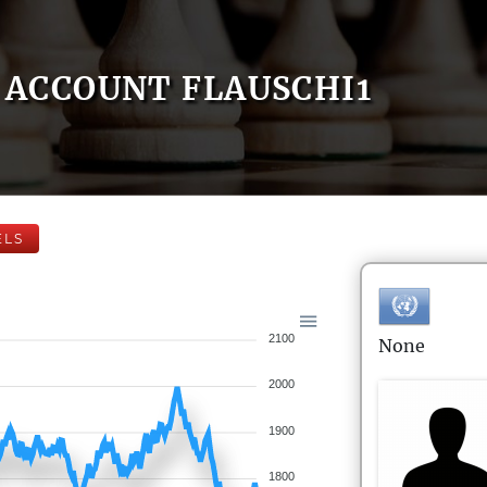
ACCOUNT FLAUSCHI1
ELS
2100
None
2000
1900
1800