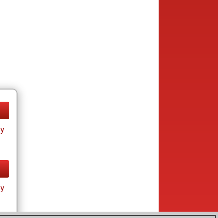
ay
ay