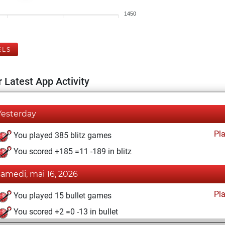
1450
ELS
 Latest App Activity
Yesterday
Pl
You played 385 blitz games
You scored +185 =11 -189 in blitz
samedi, mai 16, 2026
Pl
You played 15 bullet games
You scored +2 =0 -13 in bullet