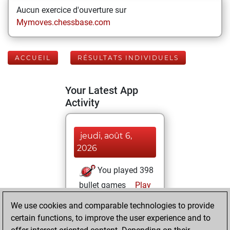
Aucun exercice d'ouverture sur
Mymoves.chessbase.com
ACCUEIL
RÉSULTATS INDIVIDUELS
Your Latest App
Activity
jeudi, août 6,
2026
You played 398
bullet games
Play
You scored
We use cookies and comparable technologies to provide
+202 =15 -181 in
certain functions, to improve the user experience and to
bullet