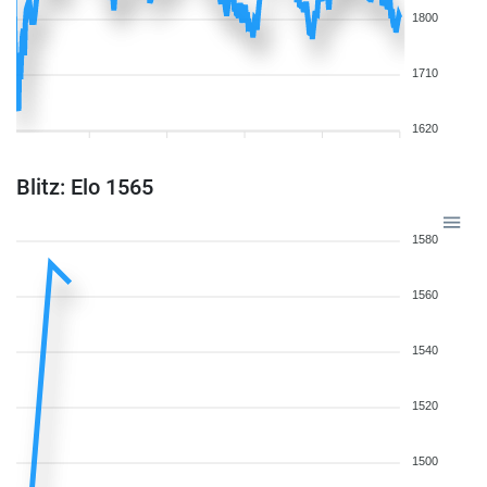
1800
1710
1620
Blitz: Elo 1565
1580
1560
1540
1520
1500