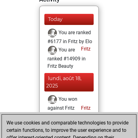
Today
You are ranked
#6177 in Fritz by Elo
Fritz
You are
ranked #14909 in
Fritz Beauty
lundi, août 18,
2025
You won
against Fritz
Fritz
You achieved a
We use cookies and comparable technologies to provide
BeautyScore of 10
certain functions, to improve the user experience and to
You achieved a
offer interest-oriented content. Depending on their