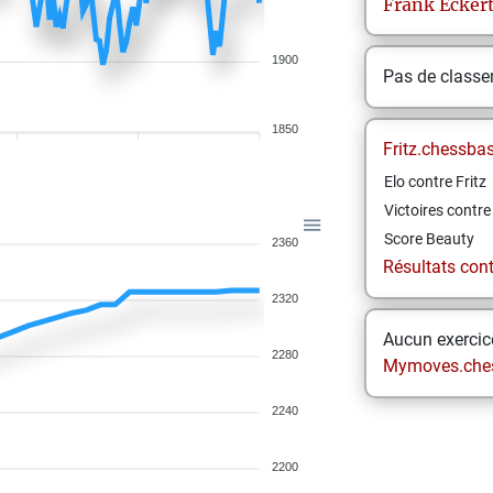
Frank
Ecker
1900
Pas de class
1850
Fritz.chessba
Elo contre Fritz
Victoires contre 
Score Beauty
2360
Résultats contr
2320
Aucun exercice
2280
Mymoves.che
2240
2200