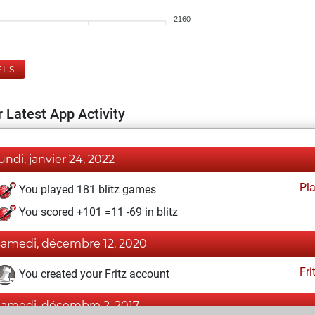
2160
ELS
 Latest App Activity
lundi, janvier 24, 2022
Pl
You played 181 blitz games
You scored +101 =11 -69 in blitz
samedi, décembre 12, 2020
Fri
You created your Fritz account
samedi, décembre 2, 2017