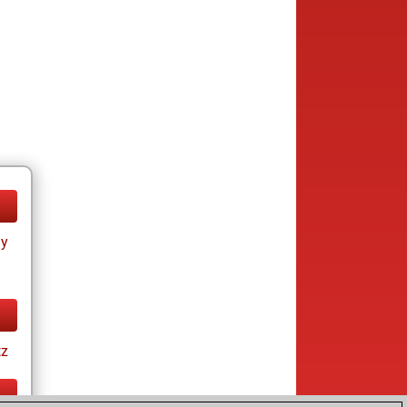
ay
tz