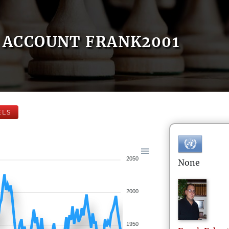
ACCOUNT FRANK2001
ELS
2050
None
2000
1950