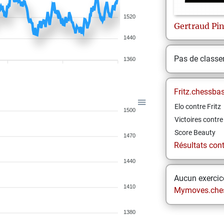
1520
Gertraud
Pin
1440
Pas de class
1360
Fritz.chessba
Elo contre Fritz
1500
Victoires contre 
Score Beauty
1470
Résultats contr
1440
Aucun exercice
1410
Mymoves.che
1380