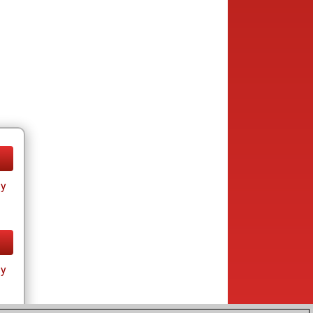
ay
ay