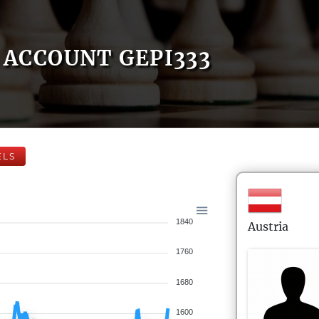
ACCOUNT GEPI333
ELS
1840
Austria
1760
1680
1600