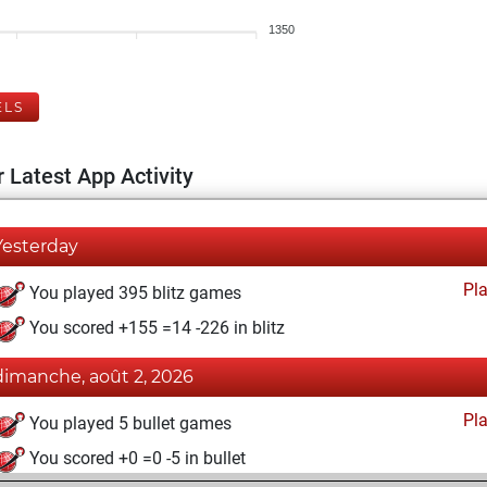
1350
ELS
 Latest App Activity
Yesterday
Pl
You played 395 blitz games
You scored +155 =14 -226 in blitz
dimanche, août 2, 2026
Pl
You played 5 bullet games
You scored +0 =0 -5 in bullet