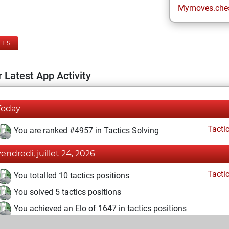
Mymoves.che
ELS
 Latest App Activity
Today
Tacti
You are ranked #4957 in Tactics Solving
vendredi, juillet 24, 2026
Tacti
You totalled 10 tactics positions
You solved 5 tactics positions
You achieved an Elo of 1647 in tactics positions