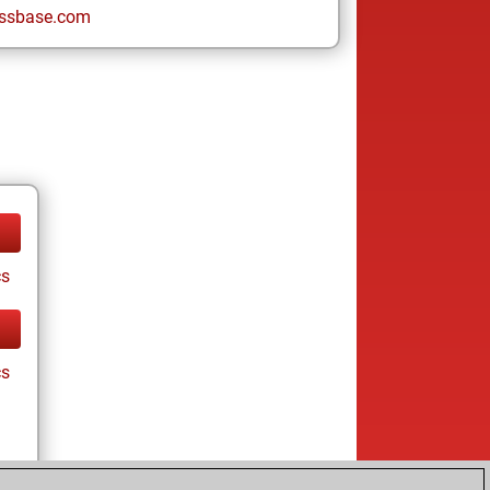
ssbase.com
cs
cs