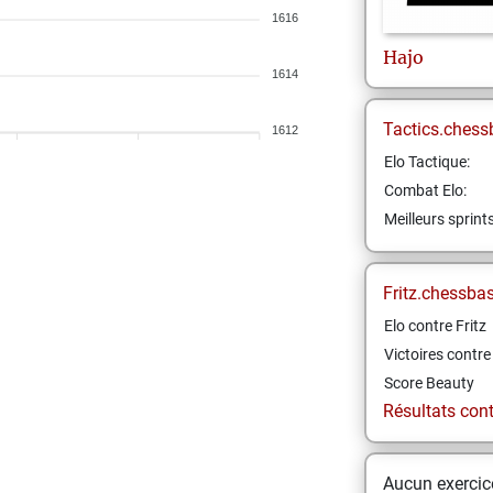
1616
Hajo
1614
Tactics.chess
1612
Elo Tactique:
Combat Elo:
Meilleurs sprint
Fritz.chessba
Elo contre Fritz
Victoires contre 
Score Beauty
Résultats contr
Aucun exercice