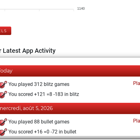
1140
ELS
 Latest App Activity
Today
Pl
You played 312 blitz games
You scored +121 =8 -183 in blitz
mercredi, août 5, 2026
Pl
You played 88 bullet games
You scored +16 =0 -72 in bullet