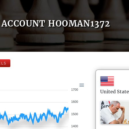
ACCOUNT HOOMAN1372
ELS
1700
United State
1600
1500
1400