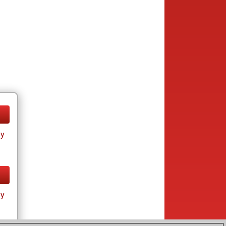
ay
ay