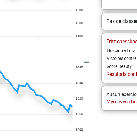
1300
Pas de class
1200
1100
Fritz.chessba
Elo contre Fritz
Victoires contre 
Score Beauty
1440
Résultats contr
1380
Aucun exercice
1320
Mymoves.che
1260
1200