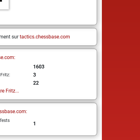
ement sur
tactics.chessbase.com
se.com:
1603
3
Fritz:
22
e Fritz...
ssbase.com:
Tests
1