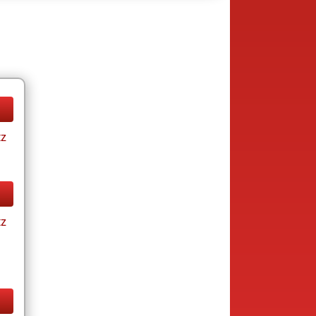
tz
tz