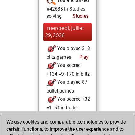
You are ranked
#42633 in Studies
solving
Studies
mercredi, juillet
29, 2026
You played 313
blitz games
Play
You scored
+134 =9 -170 in blitz
You played 87
bullet games
You scored +32
=1 -54 in bullet
samedi, juillet 11,
We use cookies and comparable technologies to provide
2026
certain functions, to improve the user experience and to