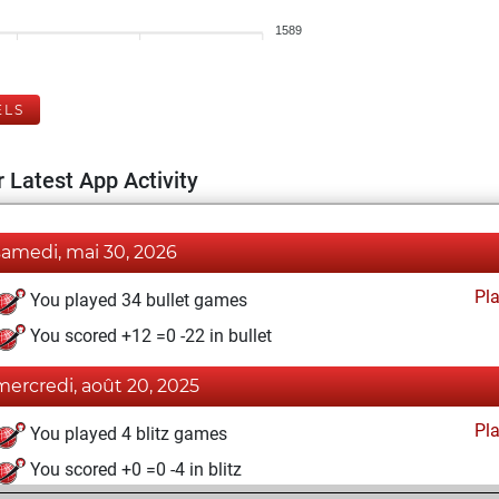
1589
ELS
 Latest App Activity
samedi, mai 30, 2026
Pl
You played 34 bullet games
You scored +12 =0 -22 in bullet
mercredi, août 20, 2025
Pl
You played 4 blitz games
You scored +0 =0 -4 in blitz