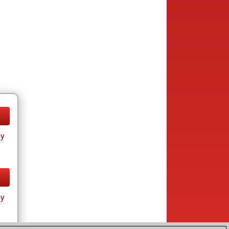
ay
ay