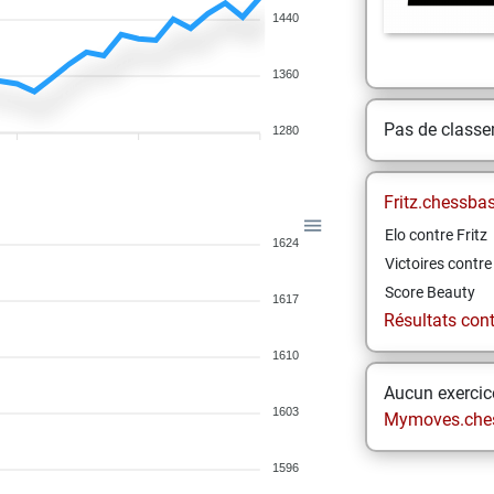
1440
1360
Pas de class
1280
Fritz.chessba
Elo contre Fritz
1624
Victoires contre 
Score Beauty
1617
Résultats contr
1610
Aucun exercice
1603
Mymoves.che
1596