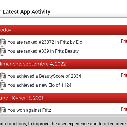
 Latest App Activity
Today
Fri
You are ranked #23372 in Fritz by Elo
You are ranked #339 in Fritz Beauty
dimanche, septembre 4, 2022
Fri
You achieved a BeautyScore of 2334
You achieved a new Elo of 1124
undi, février 15, 2021
Fri
You won against Fritz
dimanche, février 7, 2021
n functions, to improve the user experience and to offer interes