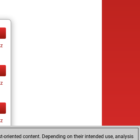
tz
tz
tz
t-oriented content. Depending on their intended use, analysis