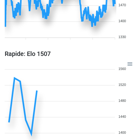
1470
1400
1330
Rapide: Elo 1507
1560
1520
1480
1440
1400