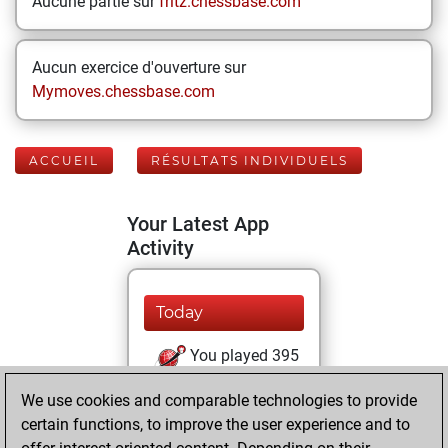
Aucune partie sur
fritz.chessbase.com
Aucun exercice d'ouverture sur
Mymoves.chessbase.com
ACCUEIL
RÉSULTATS INDIVIDUELS
Your Latest App
Activity
Today
You played 395
blitz games
Play
We use cookies and comparable technologies to provide
You scored
certain functions, to improve the user experience and to
+170 =6 -219 in blitz