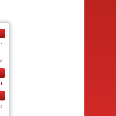
tz
es
es
tz