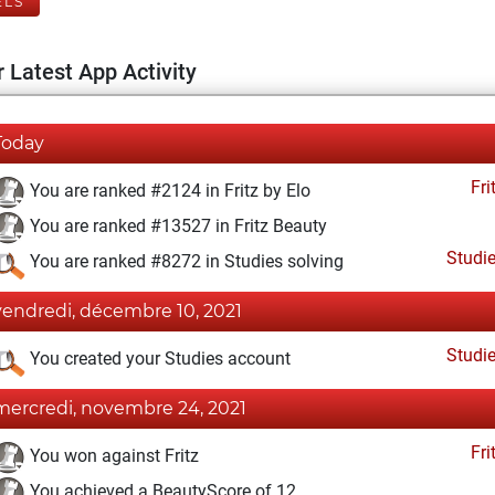
ELS
 Latest App Activity
Today
Fri
You are ranked #2124 in Fritz by Elo
You are ranked #13527 in Fritz Beauty
Studi
You are ranked #8272 in Studies solving
vendredi, décembre 10, 2021
Studi
You created your Studies account
mercredi, novembre 24, 2021
Fri
You won against Fritz
You achieved a BeautyScore of 12