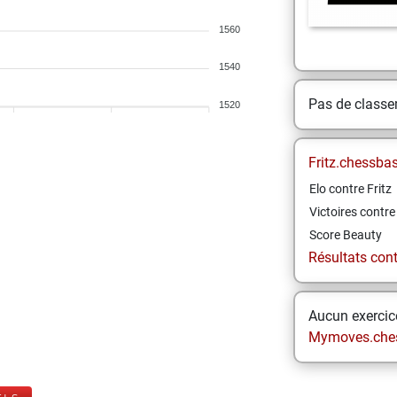
1560
1540
Pas de class
1520
Fritz.chessba
Elo contre Fritz
Victoires contre 
Score Beauty
Résultats contr
Aucun exercice
Mymoves.che