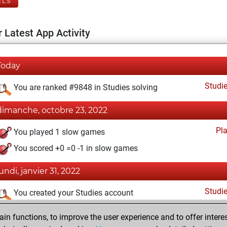
ELS
 Latest App Activity
Today
Studi
You are ranked #9848 in Studies solving
dimanche, octobre 23, 2022
Pl
You played 1 slow games
You scored +0 =0 -1 in slow games
lundi, janvier 31, 2022
Studi
You created your Studies account
vendredi, mars 19, 2021
n functions, to improve the user experience and to offer interes