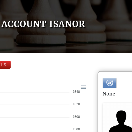
ACCOUNT ISANOR
ELS
1640
None
1620
1600
1580