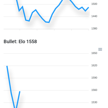
1500
1440
1380
Bullet: Elo 1558
1650
1620
1590
1560
1530