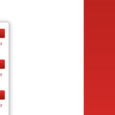
tz
ay
tz