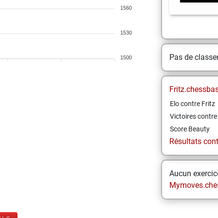
1560
1530
Pas de class
1500
Fritz.chessba
Elo contre Fritz
Victoires contre 
Score Beauty
Résultats contr
Aucun exercice
Mymoves.che