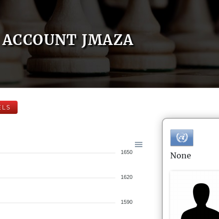
ACCOUNT JMAZA
ELS
1650
None
1620
1590