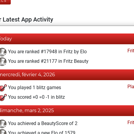
ELS
 Latest App Activity
Today
Fri
You are ranked #17948 in Fritz by Elo
You are ranked #21177 in Fritz Beauty
mercredi, février 4, 2026
Pl
You played 1 blitz games
You scored +0 =0 -1 in blitz
dimanche, mars 2, 2025
Fri
You achieved a BeautyScore of 2
You achieved a new Elo of 1579