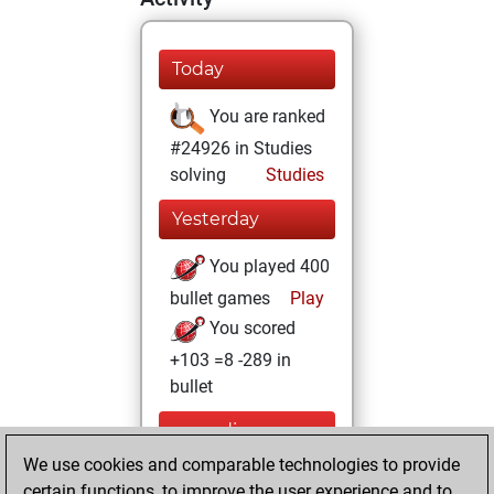
Today
You are ranked
#24926 in Studies
solving
Studies
Yesterday
You played 400
bullet games
Play
You scored
+103 =8 -289 in
bullet
samedi,
septembre 23,
We use cookies and comparable technologies to provide
2023
certain functions, to improve the user experience and to