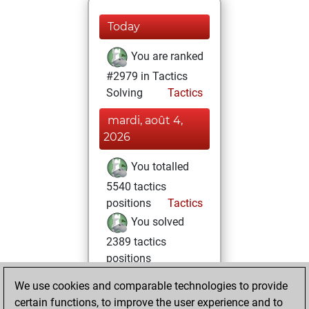
Today
You are ranked
#2979 in Tactics
Solving
Tactics
mardi, août 4,
2026
You totalled
5540 tactics
positions
Tactics
You solved
2389 tactics
positions
You achieved
We use cookies and comparable technologies to provide
an Elo of 2098 in
certain functions, to improve the user experience and to