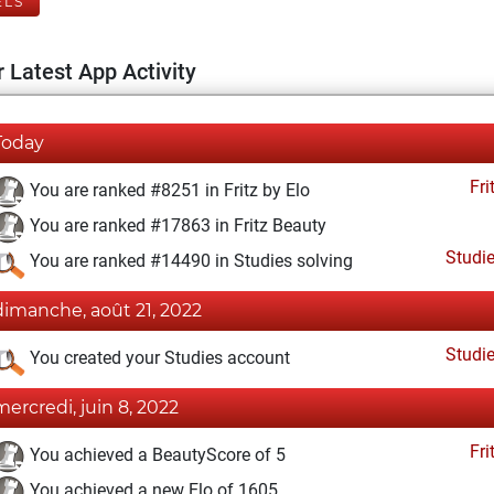
ELS
 Latest App Activity
Today
Fri
You are ranked #8251 in Fritz by Elo
You are ranked #17863 in Fritz Beauty
Studi
You are ranked #14490 in Studies solving
dimanche, août 21, 2022
Studi
You created your Studies account
mercredi, juin 8, 2022
Fri
You achieved a BeautyScore of 5
You achieved a new Elo of 1605