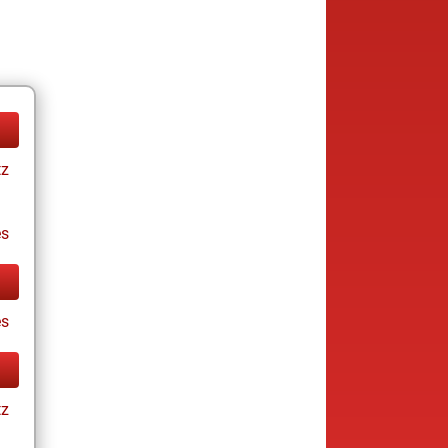
tz
es
es
tz