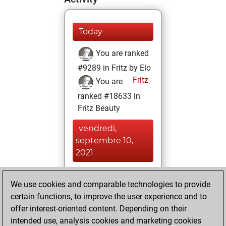
Today
You are ranked
#9289 in Fritz by Elo
Fritz
You are
ranked #18633 in
Fritz Beauty
vendredi,
septembre 10,
2021
You achieved a
We use cookies and comparable technologies to provide
BeautyScore of 4
certain functions, to improve the user experience and to
Fritz
You
offer interest-oriented content. Depending on their
achieved a new Elo
intended use, analysis cookies and marketing cookies