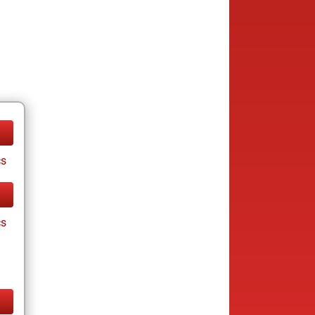
cs
cs