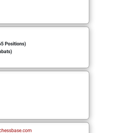
5 Positions)
mbats)
chessbase.com