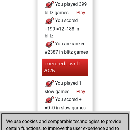
You played 399
blitz games
Play
You scored
+199 =12 -188 in
blitz
You are ranked
#2387 in blitz games
mercredi, avril 1,
2026
You played 1
slow games
Play
You scored +1
=0 -0 in slow games
mardi, juillet 26,
We use cookies and comparable technologies to provide
2022
certain functions, to improve the user experience and to