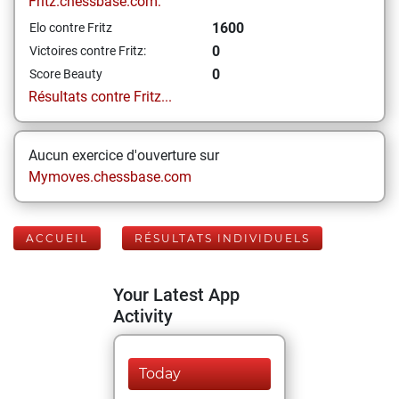
Fritz.chessbase.com:
1600
Elo contre Fritz
0
Victoires contre Fritz:
0
Score Beauty
Résultats contre Fritz...
Aucun exercice d'ouverture sur
Mymoves.chessbase.com
ACCUEIL
RÉSULTATS INDIVIDUELS
Your Latest App
Activity
Today