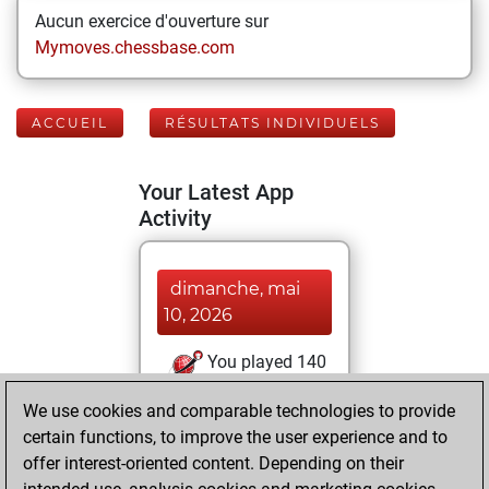
Aucun exercice d'ouverture sur
Mymoves.chessbase.com
ACCUEIL
RÉSULTATS INDIVIDUELS
Your Latest App
Activity
dimanche, mai
10, 2026
You played 140
blitz games
Play
We use cookies and comparable technologies to provide
You scored +96
certain functions, to improve the user experience and to
=8 -36 in blitz
offer interest-oriented content. Depending on their