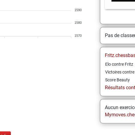
1590
1580
Pas de class
1570
Fritz.chessba
Elo contre Fritz
Victoires contre 
Score Beauty
Résultats contr
Aucun exercice
Mymoves.che