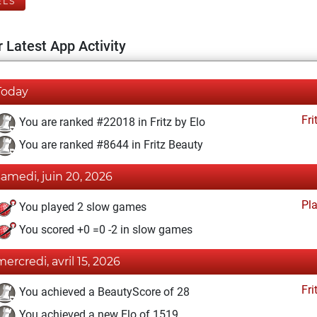
ELS
 Latest App Activity
Today
Fri
You are ranked #22018 in Fritz by Elo
You are ranked #8644 in Fritz Beauty
samedi, juin 20, 2026
Pl
You played 2 slow games
You scored +0 =0 -2 in slow games
mercredi, avril 15, 2026
Fri
You achieved a BeautyScore of 28
You achieved a new Elo of 1519