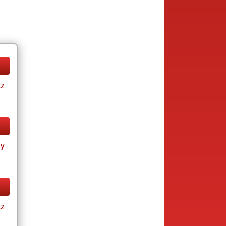
tz
ay
tz