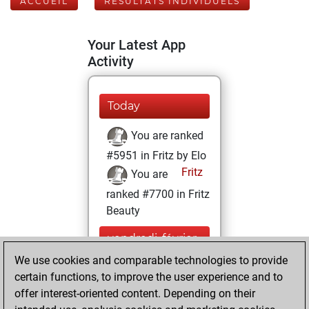
ACCUEIL
RÉSULTATS INDIVIDUELS
Your Latest App
Activity
Today
You are ranked
#5951 in Fritz by Elo
Fritz
You are
ranked #7700 in Fritz
Beauty
vendredi, février
17, 2023
We use cookies and comparable technologies to provide
certain functions, to improve the user experience and to
You won
offer interest-oriented content. Depending on their
against Fritz
Fritz