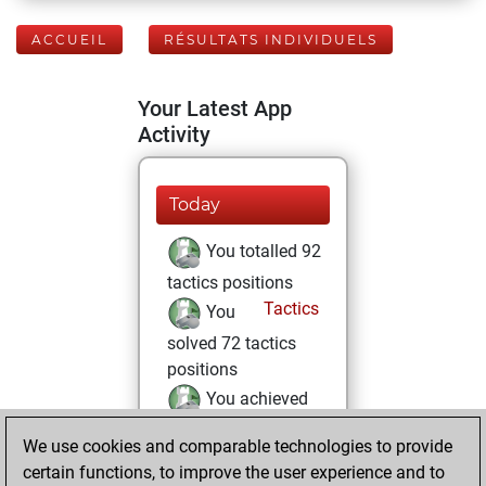
ACCUEIL
RÉSULTATS INDIVIDUELS
Your Latest App
Activity
Today
You totalled 92
tactics positions
Tactics
You
solved 72 tactics
positions
You achieved
an Elo of 2002 in
We use cookies and comparable technologies to provide
tactics positions
certain functions, to improve the user experience and to
You are ranked