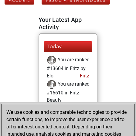
ACCUEIL
RÉSULTATS INDIVIDUELS
Your Latest App
Activity
Today
You are ranked
#13604 in Fritz by
Elo
Fritz
You are ranked
#16610 in Fritz
Beauty
We use cookies and comparable technologies to provide
dimanche, avril
certain functions, to improve the user experience and to
28, 2024
offer interest-oriented content. Depending on their
You achieved a
intended use, analysis cookies and marketing cookies