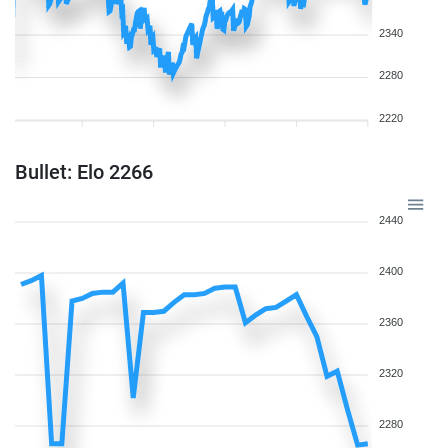
2340
2280
2220
Bullet: Elo 2266
2440
2400
2360
2320
2280