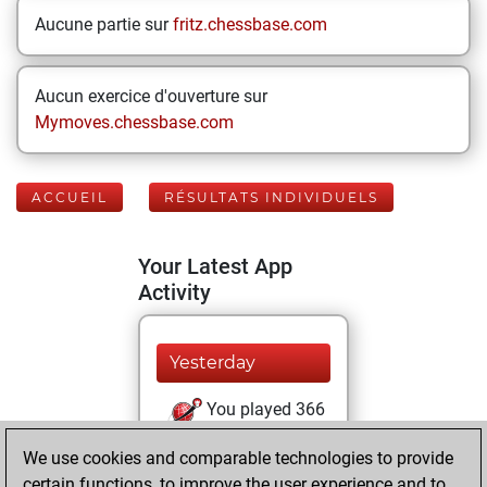
Aucune partie sur
fritz.chessbase.com
Aucun exercice d'ouverture sur
Mymoves.chessbase.com
ACCUEIL
RÉSULTATS INDIVIDUELS
Your Latest App
Activity
Yesterday
You played 366
blitz games
Play
We use cookies and comparable technologies to provide
You scored
certain functions, to improve the user experience and to