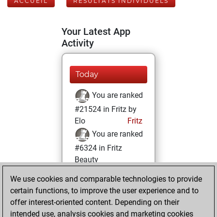
ACCUEIL
RÉSULTATS INDIVIDUELS
Your Latest App
Activity
Today
You are ranked
#21524 in Fritz by
Elo
Fritz
You are ranked
#6324 in Fritz
Beauty
We use cookies and comparable technologies to provide
lundi, décembre
certain functions, to improve the user experience and to
9, 2024
offer interest-oriented content. Depending on their
You achieved a
intended use, analysis cookies and marketing cookies