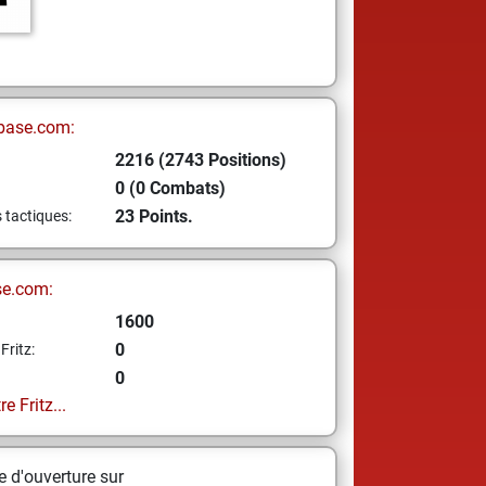
base.com:
2216 (2743 Positions)
0 (0 Combats)
23 Points.
s tactiques:
se.com:
1600
0
Fritz:
0
e Fritz...
 d'ouverture sur