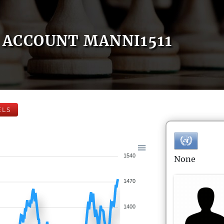
ACCOUNT MANNI1511
ELS
1540
None
1470
1400