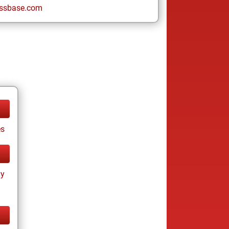
ssbase.com
es
ay