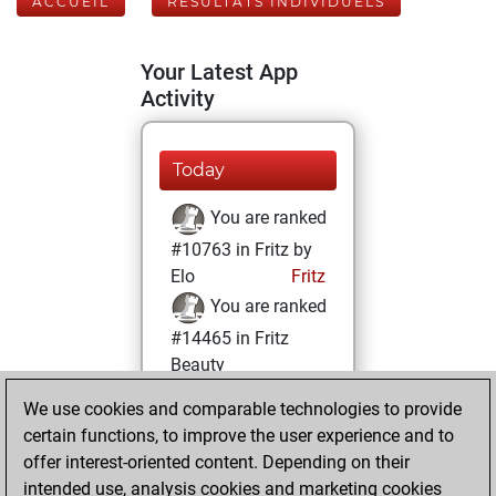
ACCUEIL
RÉSULTATS INDIVIDUELS
Your Latest App
Activity
Today
You are ranked
#10763 in Fritz by
Elo
Fritz
You are ranked
#14465 in Fritz
Beauty
We use cookies and comparable technologies to provide
mardi, janvier 26,
certain functions, to improve the user experience and to
2021
offer interest-oriented content. Depending on their
You achieved a
intended use, analysis cookies and marketing cookies