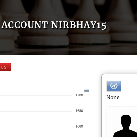
ACCOUNT NIRBHAY15
ELS
1700
None
1680
1660