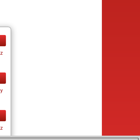
tz
ay
tz