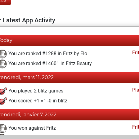
ELS
 Latest App Activity
Today
Fri
You are ranked #1288 in Fritz by Elo
You are ranked #14601 in Fritz Beauty
vendredi, mars 11, 2022
Pl
You played 2 blitz games
You scored +1 =1 -0 in blitz
vendredi, janvier 7, 2022
Fri
You won against Fritz
You achieved a BeautyScore of 10