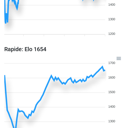
1400
1300
1200
Rapide: Elo 1654
1700
1600
1500
1400
1300