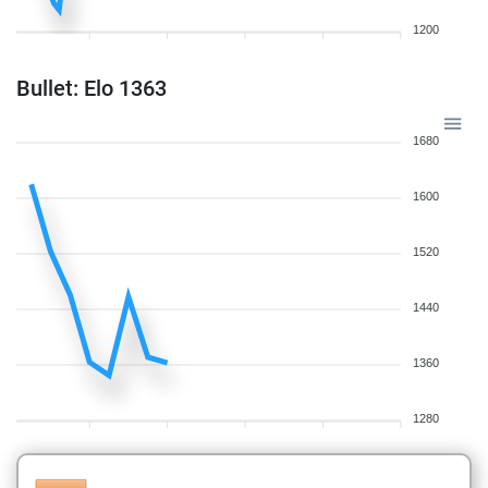
1200
Bullet: Elo 1363
1680
1600
1520
1440
1360
1280