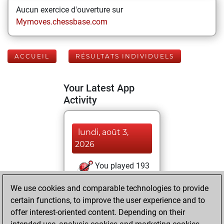
Aucun exercice d'ouverture sur
Mymoves.chessbase.com
ACCUEIL
RÉSULTATS INDIVIDUELS
Your Latest App
Activity
lundi, août 3,
2026
You played 193
blitz games
Play
We use cookies and comparable technologies to provide
You scored +68
certain functions, to improve the user experience and to
=10 -115 in blitz
offer interest-oriented content. Depending on their