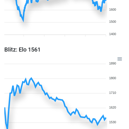
1600
1500
1400
Blitz: Elo 1561
1890
1800
1710
1620
1530