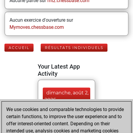
Aucune partie sur
fritz.chessbase.com
Aucun exercice d'ouverture sur
Mymoves.chessbase.com
ACCUEIL
RÉSULTATS INDIVIDUELS
Your Latest App
Activity
dimanche, août 2,
2026
We use cookies and comparable technologies to provide
You played 72
certain functions, to improve the user experience and to
blitz games
Play
offer interest-oriented content. Depending on their
You scored +22
intended use, analysis cookies and marketing cookies